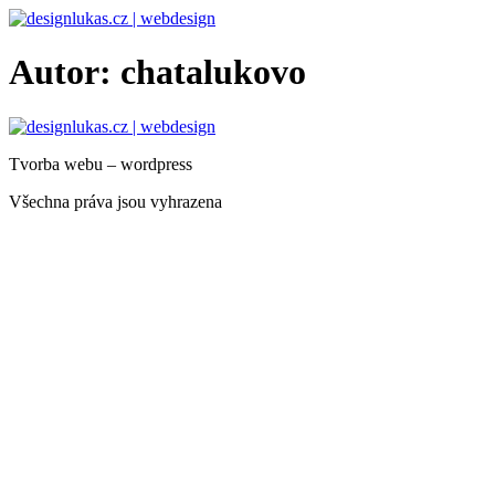
Přejít
k
obsahu
Autor:
chatalukovo
Tvorba webu – wordpress
Všechna práva jsou vyhrazena